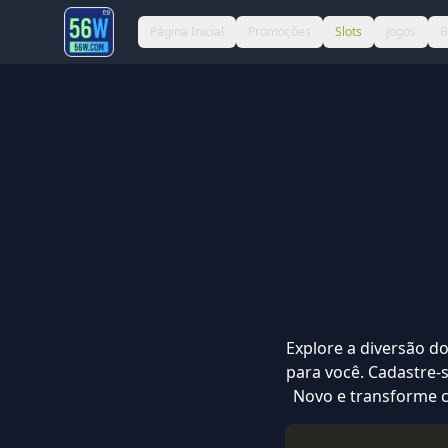
Página Inicial
Promoções
Slots
Jogos
B
Explore a diversão do
para você. Cadastre-
Novo e transforme c