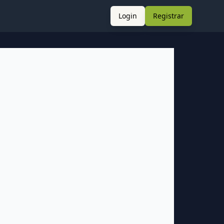
Login
Registrar