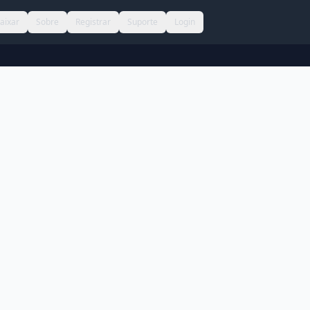
aixar
Sobre
Registrar
Suporte
Login