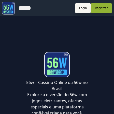
Login
Registrar
Open main menu
56w – Cassino Online da 56w no
Brasil
Explore a diversão do 56w com
jogos eletrizantes, ofertas
especiais e uma plataforma
confiável criada para você.